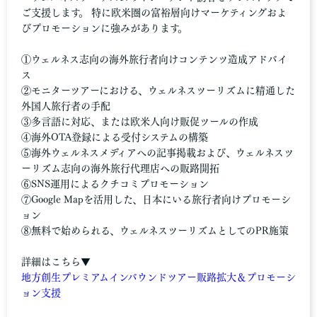
ご支援します。 特に欧米圏の富裕層向けマーケティングおよ
びプロモーションに強みがあります。
①ウェルネス志向の海外旅行者向けコンテンツ造成アドバイ
ス
②モニターツアーにおける、ウェルネスツーリズムに精通した
外国人旅行者の手配
③多言語に対応、または欧米人向け販促ツールの作成
④海外OTA登録による受付システムの構築
⑤海外ウェルネスメディアへの記事掲載および、ウェルネスツ
ーリズム志向の海外旅行代理店への販路開拓
⑥SNS運用によるクチコミプロモーション
⑦Google Mapを活用した、日本にいる旅行者向けプロモーシ
ョン
⑧無料で始められる、ウェルネスツーリズムとしてのPR施策
詳細はこちら▼
地方創生プレミアムインバウンドツアー販路拡大＆プロモーシ
ョン支援