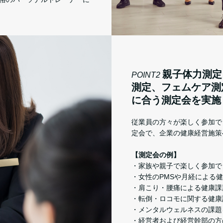
親子体力測定
POINT2
測定、フェムケア測
に合う測定会を実施
従業員の方々が楽しく参加で
定会で、企業の健康経営施策
【測定会の例】
・家族や親子で楽しく参加で
・女性のPMSや月経による
・肩こり・腰痛による健康課
・転倒・ロコモに関する健康
・メンタルウェルネスの課題
・経営者および経営幹部の方