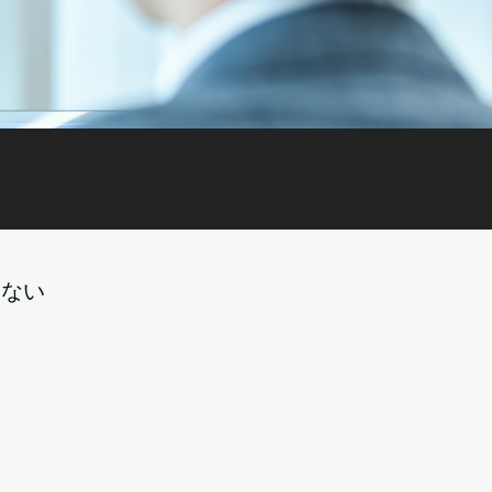
らない
い